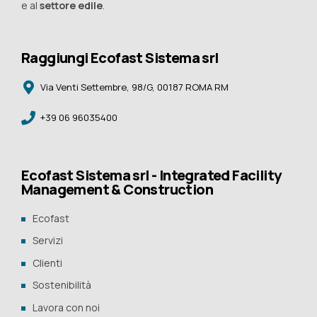
e al
settore edile
.
Raggiungi Ecofast Sistema srl
Via Venti Settembre, 98/G, 00187 ROMA RM
+39 06 96035400
Ecofast Sistema srl - Integrated Facility
Management & Construction
Ecofast
Servizi
Clienti
Sostenibilità
Lavora con noi